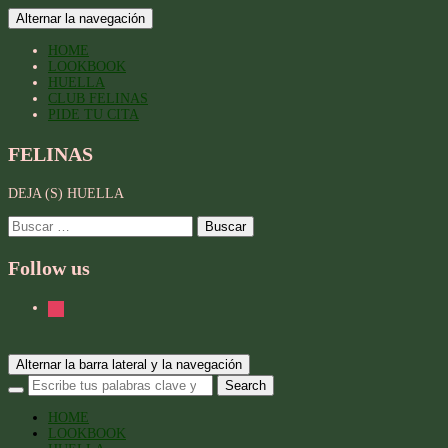
Alternar la navegación
HOME
LOOKBOOK
HUELLA
CLUB FELINAS
PIDE TU CITA
FELINAS
DEJA (S) HUELLA
Buscar:
Follow us
instagram
Alternar la barra lateral y la navegación
HOME
LOOKBOOK