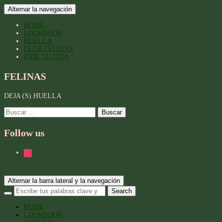
Alternar la navegación
HOME
LOOKBOOK
HUELLA
CLUB FELINAS
PIDE TU CITA
FELINAS
DEJA (S) HUELLA
Buscar:
Follow us
instagram
Alternar la barra lateral y la navegación
HOME
LOOKBOOK