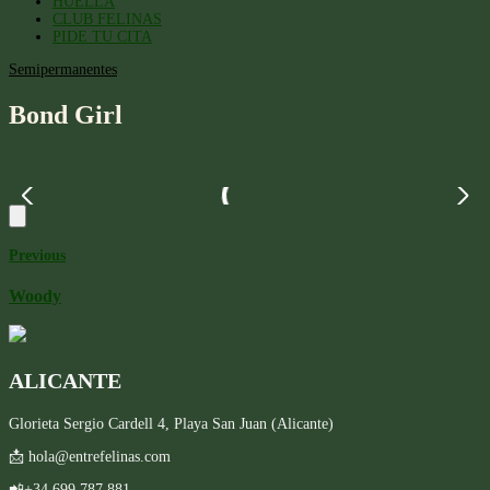
HUELLA
CLUB FELINAS
PIDE TU CITA
Semipermanentes
Bond Girl
Previous
Woody
ALICANTE
Glorieta Sergio Cardell 4, Playa San Juan (Alicante)
📩 hola@entrefelinas.com
📲+34 699 787 881