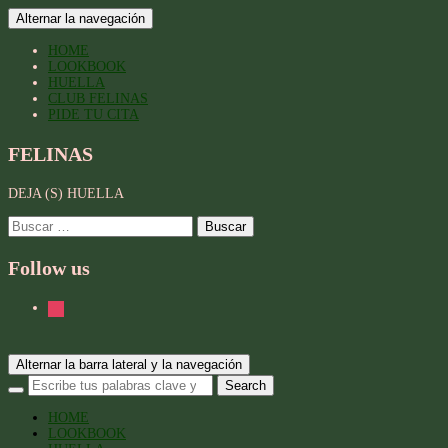
Alternar la navegación
HOME
LOOKBOOK
HUELLA
CLUB FELINAS
PIDE TU CITA
FELINAS
DEJA (S) HUELLA
Buscar:
Follow us
instagram
Alternar la barra lateral y la navegación
HOME
LOOKBOOK