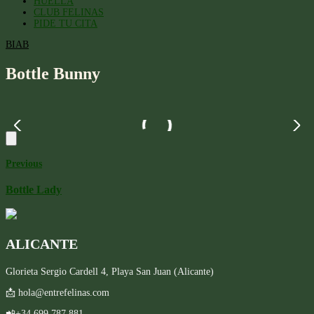
HUELLA
CLUB FELINAS
PIDE TU CITA
BIAB
Bottle Bunny
Previous
Bottle Lady
ALICANTE
Glorieta Sergio Cardell 4, Playa San Juan (Alicante)
📩 hola@entrefelinas.com
📲+34 699 787 881