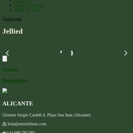
HUELLA
CLUB FELINAS
PIDE TU CITA
Tradicional
Jellied
Previous
Romantique
ALICANTE
Glorieta Sergio Cardell 4, Playa San Juan (Alicante)
📩 hola@entrefelinas.com
📲+34 699 787 881