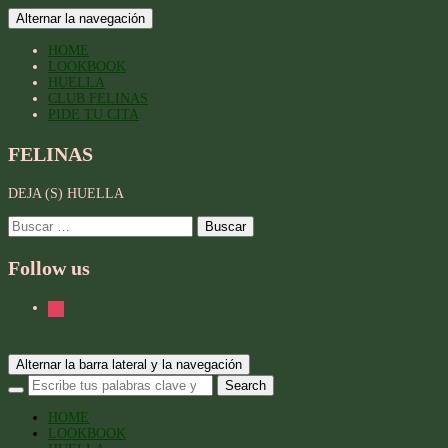
Alternar la navegación
HOME
LOOKBOOK
HUELLA
CLUB FELINAS
PIDE TU CITA
FELINAS
DEJA (S) HUELLA
Buscar:
Follow us
instagram
Alternar la barra lateral y la navegación
HOME
LOOKBOOK