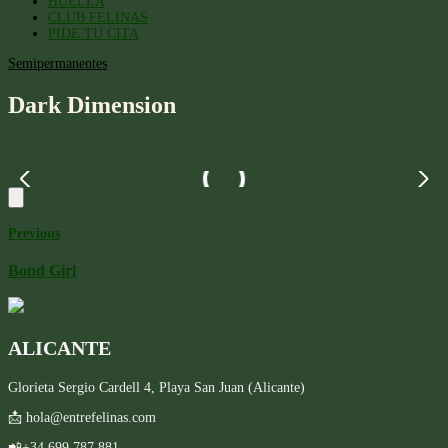
HUELLA
CLUB FELINAS
PIDE TU CITA
Semipermanentes
Dark Dimension
Previous
Bond Girl
ALICANTE
Glorieta Sergio Cardell 4, Playa San Juan (Alicante)
📩 hola@entrefelinas.com
📲+34 699 787 881